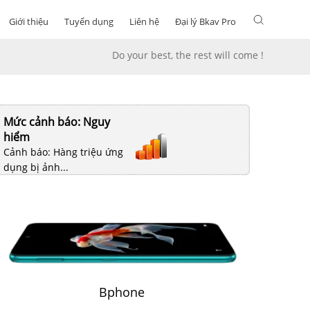
Giới thiệu
Tuyển dụng
Liên hệ
Đại lý Bkav Pro
Do your best, the rest will come !
Mức cảnh báo: Nguy
hiểm
Cảnh báo: Hàng triệu ứng
dụng bị ảnh...
Bphone