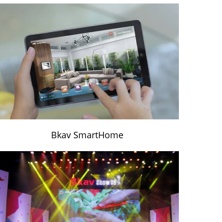
Bkav SmartHome