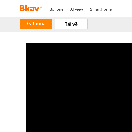
Bphone
AI View
SmartHome
Đặt mua
Tải về