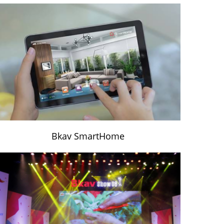
Bkav SmartHome