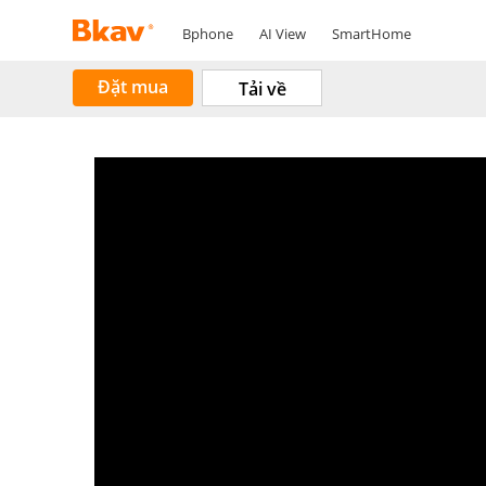
Bphone
AI View
SmartHome
Đặt mua
Tải về