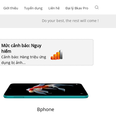
Giới thiệu
Tuyển dụng
Liên hệ
Đại lý Bkav Pro
Do your best, the rest will come !
Mức cảnh báo: Nguy
hiểm
Cảnh báo: Hàng triệu ứng
dụng bị ảnh...
Bphone