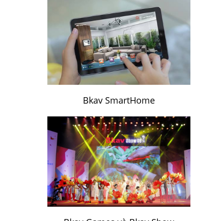
Bkav SmartHome