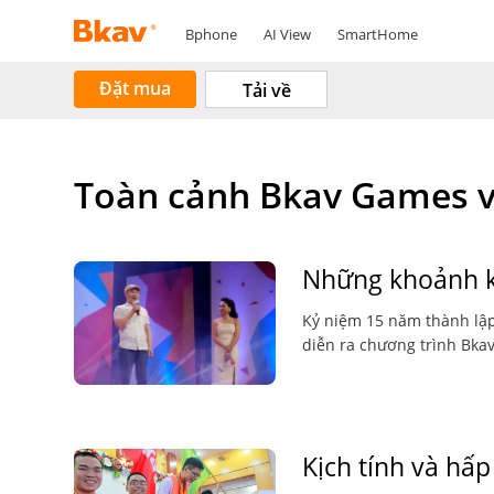
Bphone
AI View
SmartHome
Đặt mua
Tải về
Toàn cảnh Bkav Games 
Những khoảnh k
Kỷ niệm 15 năm thành lập,
diễn ra chương trình Bkav
Kịch tính và hấ