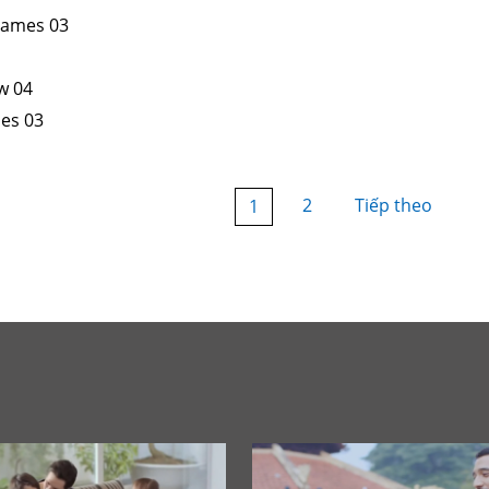
Games 03
w 04
es 03
2
Tiếp theo
1