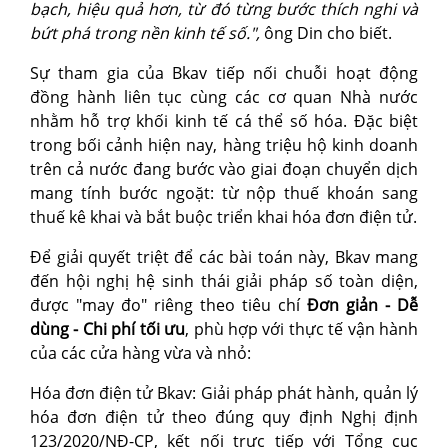
bạch, hiệu quả hơn, từ đó từng bước thích nghi và
bứt phá trong nền kinh tế số.",
ông Din cho biết.
Sự tham gia của Bkav tiếp nối chuỗi hoạt động
đồng hành liên tục cùng các cơ quan Nhà nước
nhằm hỗ trợ khối kinh tế cá thể số hóa. Đặc biệt
trong bối cảnh hiện nay, hàng triệu hộ kinh doanh
trên cả nước đang bước vào giai đoạn chuyển dịch
mang tính bước ngoặt: từ nộp thuế khoán sang
thuế kê khai và bắt buộc triển khai hóa đơn điện tử.
Để giải quyết triệt để các bài toán này, Bkav mang
đến hội nghị hệ sinh thái giải pháp số toàn diện,
được "may đo" riêng theo tiêu chí
Đơn giản - Dễ
dùng - Chi phí tối ưu
, phù hợp với thực tế vận hành
của các cửa hàng vừa và nhỏ:
Hóa đơn điện tử Bkav: Giải pháp phát hành, quản lý
hóa đơn điện tử theo đúng quy định Nghị định
123/2020/NĐ-CP, kết nối trực tiếp với Tổng cục