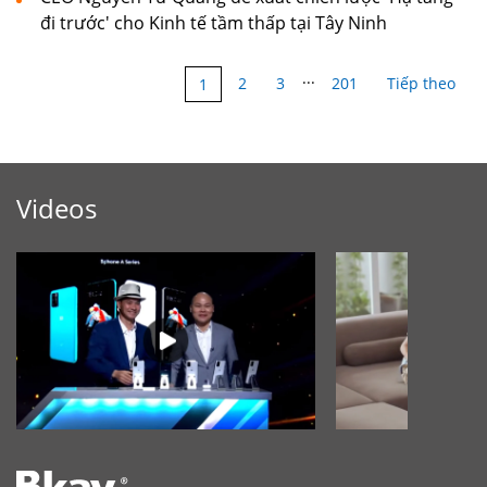
đi trước' cho Kinh tế tầm thấp tại Tây Ninh
...
2
3
201
Tiếp theo
1
Videos