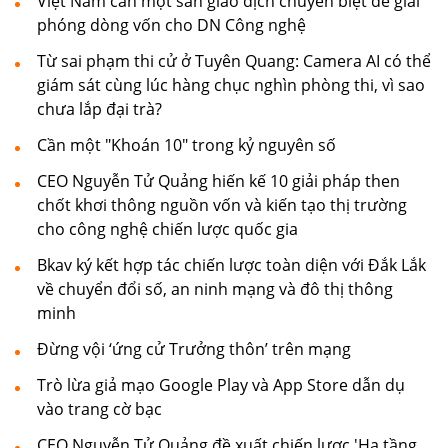
Việt Nam cần một sàn giao dịch chuyên biệt để giải
phóng dòng vốn cho DN Công nghệ
Từ sai phạm thi cử ở Tuyên Quang: Camera AI có thể
giám sát cùng lúc hàng chục nghìn phòng thi, vì sao
chưa lắp đại trà?
Cần một "Khoán 10" trong kỷ nguyên số
CEO Nguyễn Tử Quảng hiến kế 10 giải pháp then
chốt khơi thông nguồn vốn và kiến tạo thị trường
cho công nghệ chiến lược quốc gia
Bkav ký kết hợp tác chiến lược toàn diện với Đắk Lắk
về chuyển đổi số, an ninh mạng và đô thị thông
minh
Đừng vội ‘ứng cử Trưởng thôn’ trên mạng
Trò lừa giả mạo Google Play và App Store dẫn dụ
vào trang cờ bạc
CEO Nguyễn Tử Quảng đề xuất chiến lược 'Hạ tầng