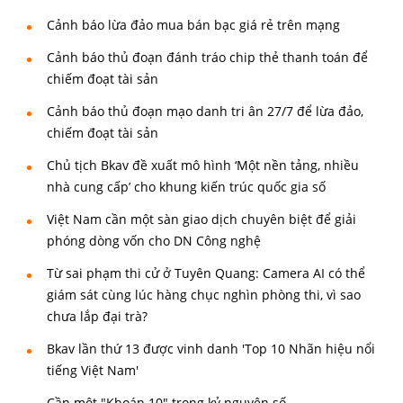
Cảnh báo lừa đảo mua bán bạc giá rẻ trên mạng
Cảnh báo thủ đoạn đánh tráo chip thẻ thanh toán để
chiếm đoạt tài sản
Cảnh báo thủ đoạn mạo danh tri ân 27/7 để lừa đảo,
chiếm đoạt tài sản
Chủ tịch Bkav đề xuất mô hình ‘Một nền tảng, nhiều
nhà cung cấp’ cho khung kiến trúc quốc gia số
Việt Nam cần một sàn giao dịch chuyên biệt để giải
phóng dòng vốn cho DN Công nghệ
Từ sai phạm thi cử ở Tuyên Quang: Camera AI có thể
giám sát cùng lúc hàng chục nghìn phòng thi, vì sao
chưa lắp đại trà?
Bkav lần thứ 13 được vinh danh 'Top 10 Nhãn hiệu nổi
tiếng Việt Nam'
Cần một "Khoán 10" trong kỷ nguyên số