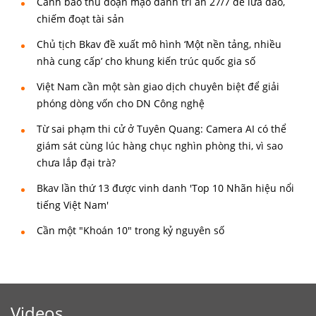
Cảnh báo thủ đoạn mạo danh tri ân 27/7 để lừa đảo,
chiếm đoạt tài sản
Chủ tịch Bkav đề xuất mô hình ‘Một nền tảng, nhiều
nhà cung cấp’ cho khung kiến trúc quốc gia số
Việt Nam cần một sàn giao dịch chuyên biệt để giải
phóng dòng vốn cho DN Công nghệ
Từ sai phạm thi cử ở Tuyên Quang: Camera AI có thể
giám sát cùng lúc hàng chục nghìn phòng thi, vì sao
chưa lắp đại trà?
Bkav lần thứ 13 được vinh danh 'Top 10 Nhãn hiệu nổi
tiếng Việt Nam'
Cần một "Khoán 10" trong kỷ nguyên số
Videos