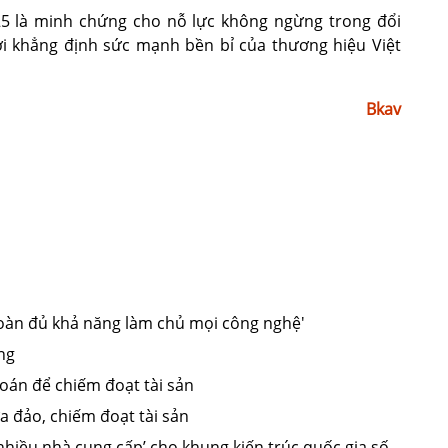
25 là minh chứng cho nỗ lực không ngừng trong đổi
i khẳng định sức mạnh bền bỉ của thương hiệu Việt
Bkav
oàn đủ khả năng làm chủ mọi công nghệ'
ng
oán để chiếm đoạt tài sản
a đảo, chiếm đoạt tài sản
nhiều nhà cung cấp’ cho khung kiến trúc quốc gia số