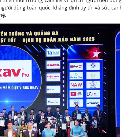
hiện môi trường, cam kết vì lợi ích người tiêu dùng.
người dùng toàn quốc, khẳng định uy tín và sức cạnh
hệ.