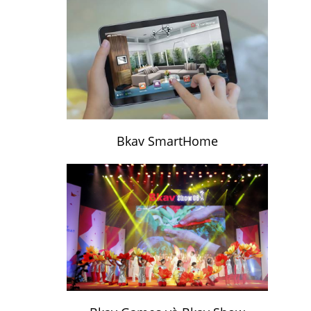
Bkav SmartHome