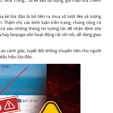
ô, Nha Trang… bị kẻ xấu lợi dụng, giả mạo lừa chiếm
 kẻ lừa đảo là bỏ tiền ra mua số lượt like và lượng
in. Thậm chí, các bình luận trên trang, chúng cũng có
 cứ vào những thông tin tương tác để nhận định site
ow hay fanpage vốn hoạt động rất sôi nổi, dễ dàng giao
ao cảnh giác, tuyệt đối không chuyển tiền cho người
 dấu hiệu lừa đảo.