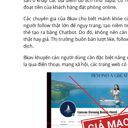
sạn ở khắp các địa điểm du lịch như Sapa, Cô T
đoạt tiền của khách hàng đặt phòng online.
Các chuyên gia của Bkav cho biết mánh khóe của
người follow thật lớn để ngụy trang, tạo niềm t
thể tạo ra bằng Chatbot. Do đó, không nên căn
thật hay giả. Thị trường buôn bán lượt like, foll
dịch.
Bkav khuyến cáo người dùng cần đặc biệt nâng c
lạ qua điện thoại, mạng xã hội, các trang web có