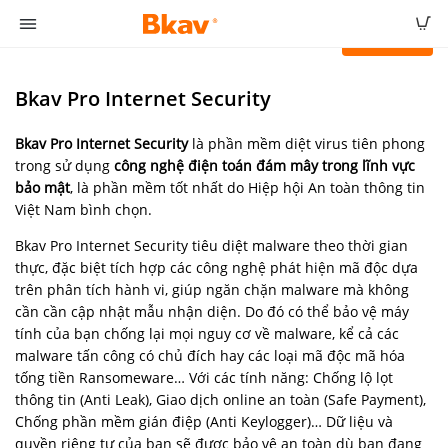
Đặt mua
Bkav Pro Internet Security
Bkav Pro Internet Security
là phần mềm diệt virus tiên phong
trong sử dụng
công nghệ điện toán đám mây trong lĩnh vực
bảo mật
, là phần mềm tốt nhất do Hiệp hội An toàn thông tin
Việt Nam bình chọn.
Bkav Pro Internet Security tiêu diệt malware theo thời gian
thực, đặc biệt tích hợp các công nghệ phát hiện mã độc dựa
trên phân tích hành vi, giúp ngăn chặn malware mà không
cần cần cập nhật mẫu nhận diện. Do đó có thể bảo vệ máy
tính của bạn chống lại mọi nguy cơ về malware, kể cả các
malware tấn công có chủ đích hay các loại mã độc mã hóa
tống tiền Ransomeware… Với các tính năng: Chống lộ lọt
thông tin (Anti Leak), Giao dịch online an toàn (Safe Payment),
Chống phần mềm gián điệp (Anti Keylogger)… Dữ liệu và
quyền riêng tư của bạn sẽ được bảo vệ an toàn dù bạn đang