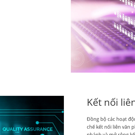
Kết nối li
Đồng bộ các hoạt độn
chế kết nối liên văn p
nhánh và mở rộng kết