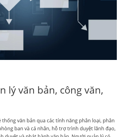
n lý văn bản, công văn,
hệ thống văn bản qua các tính năng phân loại, phân
phòng ban và cá nhân, hỗ trợ trình duyệt lãnh đạo,
ình duyệt và phát hành văn bản. Người quản lý có