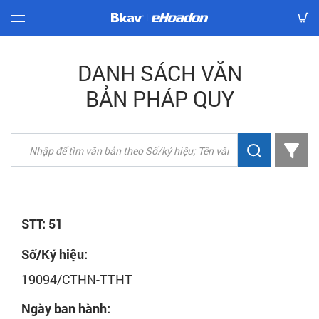
Báo
DANH SÁCH VĂN
giá
BẢN PHÁP QUY
Hướng
dẫn
Văn
bản
Mẫu
hóa
đơn
STT: 51
Số/Ký hiệu:
Tải
về
19094/CTHN-TTHT
Tra
Ngày ban hành:
cứu