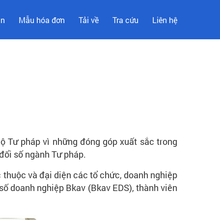
ản
Mẫu hóa đơn
Tải về
Tra cứu
Liên hệ
ộ Tư pháp vì những đóng góp xuất sắc trong
 đổi số ngành Tư pháp.
c thuộc và đại diện các tổ chức, doanh nghiệp
 số doanh nghiệp Bkav (Bkav EDS), thành viên