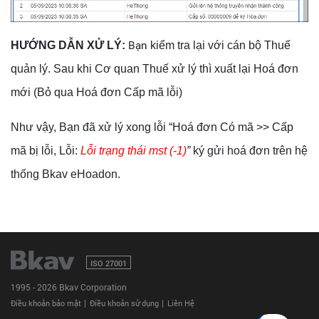
Liên
Bạn
hệ
HƯỚNG DẪN XỬ LÝ:
kiểm tra lại với cán bộ Thuế
quản lý.
Sau khi Cơ quan Thuế xử lý thì xuất lại Hoá đơn
mới (Bỏ qua Hoá đơn Cấp mã lỗi)
Như vậy, B
ạn đã xử lý xong lỗi “Hoá đơn Có mã >> Cấp
mã bị lỗi, Lỗi:
Lỗi trạng thái mst (-1)
”
ký gửi hoá đơn trên hệ
thống Bkav eHoadon.
ISO 27001
1995 - 2026 Bkav Corporation
|
|
Điều khoản bảo mật
Điều khoản sử dụng
Liên Hệ