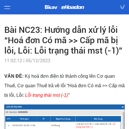
Báo
giá
Bài NC23: Hướng dẫn xử lý lỗi
“Hoá đơn Có mã >> Cấp mã bị
Hướng
dẫn
lỗi, Lỗi: Lỗi trạng thái mst (-1)”
11:02:12 | 05/12/2023
Văn
bản
VẤN ĐỀ:
Ký hoá đơn điện tử thành công lên Cơ quan
Mẫu
hóa
Thuế, Cơ quan Thuế trả về lỗi “
Hoá đơn Có mã >> Cấp mã
đơn
bị lỗi, Lỗi:
Lỗi trạng thái mst (-1)
”
Tải
về
Tra
cứu