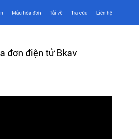
ản
Mẫu hóa đơn
Tải về
Tra cứu
Liên hệ
a đơn điện tử Bkav