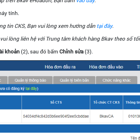
ập trên Bkav eHoadon, Bạn bấm
vào đây
.
áy tính.
ông tin CKS, Bạn vui lòng xem hướng dẫn
tại đây
.
i lòng liên hệ với Trung tâm khách hàng Bkav theo số tổn
tài khoản
(2), sau đó bấm
Chỉnh sửa
(3).