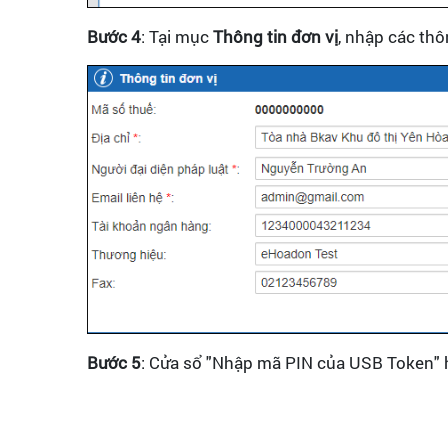
Bước 4
: Tại mục
Thông tin đơn vị
, nhập các thô
Bước 5
: Cửa sổ "Nhập mã PIN của USB Token" h