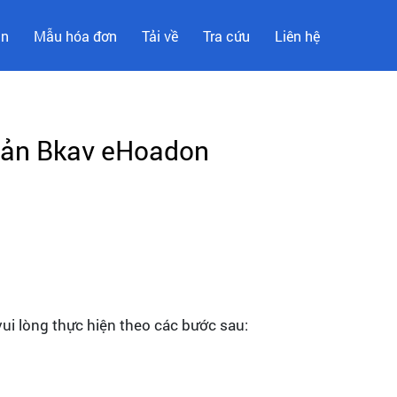
ản
Mẫu hóa đơn
Tải về
Tra cứu
Liên hệ
hoản Bkav eHoadon
ui lòng thực hiện theo các bước sau: