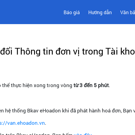
Báo giá
Hướng dẫn
Văn b
đổi Thông tin đơn vị trong Tài k
ó thể thực hiện xong trong vòng
từ 3 đến 5 phút
.
rên hệ thống Bkav eHoadon khi đã phát hành hoá đơn, Bạn v
s://van.ehoadon.vn
.