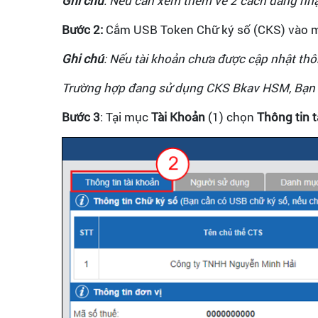
Ghi chú
: Nếu cần xem thêm về 2 cách đăng nh
Bước 2:
Cắm USB Token Chữ ký số (CKS) vào m
Ghi chú
: Nếu tài khoản chưa được cập nhật th
Trường hợp đang sử dụng CKS Bkav HSM, Bạn vu
Bước 3
: Tại mục
Tài Khoản
(1) chọn
Thông tin 