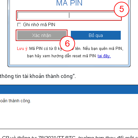
 thông tin tài khoản thành công”.
-CP và thông tư 78/2021/TT-BTC, trường hợp thay đổi một số 