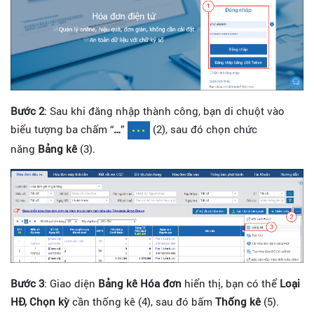
Liên
hệ
Bước 2
: Sau khi đăng nhập thành công, bạn di chuột vào
biểu tượng ba chấm “
…
”
(2), sau đó chọn chức
năng
Bảng kê
(3).
Bước 3
: Giao diện
Bảng kê Hóa đơn
hiển thị, bạn có thể
Loại
HĐ,
Chọn kỳ
cần thống kê (4), sau đó bấm
Thống kê
(5).