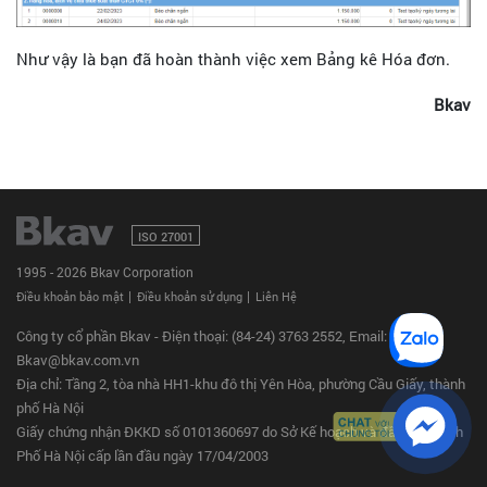
Như vậy là bạn đã hoàn thành việc xem Bảng kê Hóa đơn.
Bkav
ISO 27001
1995 - 2026 Bkav Corporation
|
|
Điều khoản bảo mật
Điều khoản sử dụng
Liên Hệ
Công ty cổ phần Bkav - Điện thoại:
(84-24) 3763 2552
, Email:
Bkav@bkav.com.vn
Địa chỉ: Tầng 2, tòa nhà HH1-khu đô thị Yên Hòa, phường Cầu Giấy, thành
phố Hà Nội
Giấy chứng nhận ĐKKD số 0101360697 do Sở Kế hoạch và đầu tư Thành
Phố Hà Nội cấp lần đầu ngày 17/04/2003