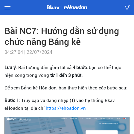
Báo
giá
Bài NC7: Hướng dẫn sử dụng
chức năng Bảng kê
Hướng
dẫn
04:27:04 | 22/07/2024
Văn
Lưu ý
: Bài hướng dẫn gồm tất cả
4 bước
, bạn có thể thực
bản
hiện xong trong vòng
từ 1 đến 3 phút.
Mẫu
Để xem Bảng kê Hóa đơn, bạn thực hiện theo các bước sau:
hóa
đơn
Bước 1
: Truy cập và đăng nhập (1) vào hệ thống Bkav
eHoadon tại địa chỉ
https://ehoadon.vn
Tải
về
Tra
cứu