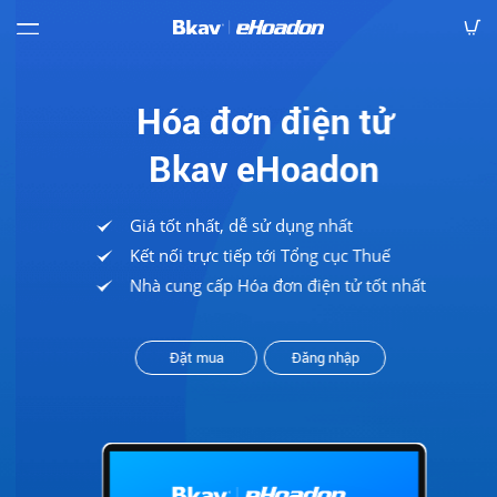
Báo
giá
Hóa đơn điện tử
Bkav eHoadon
Hướng
dẫn
Giá tốt nhất, dễ sử dụng nhất
Văn
bản
Kết nối trực tiếp tới Tổng cục Thuế
Nhà cung cấp Hóa đơn điện tử tốt nhất
Mẫu
hóa
đơn
Đặt mua
Đăng nhập
Tải
về
Tra
cứu