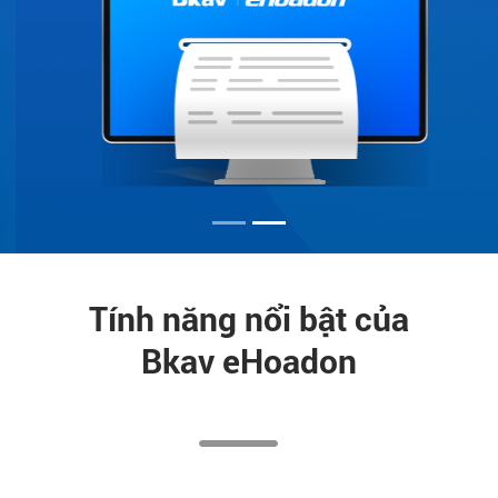
Liên
hệ
Tính năng nổi bật của
Bkav eHoadon